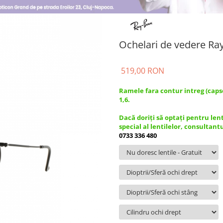
Ochelari de vedere Ra
519,00 RON
Ramele fara contur intreg (caps
1,6.
Dacă doriți să optați pentru len
special al lentilelor, consultant
0733 336 480