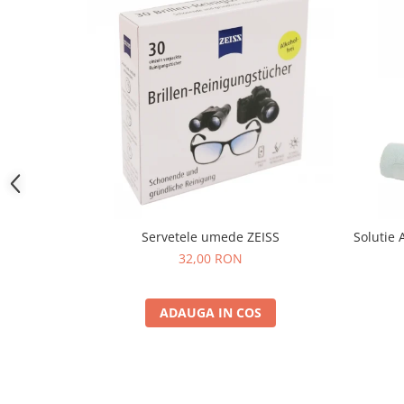
People
Polar
Pull & Bear
Tommy Hilfiger
Tonny
Vogue
Servetele umede ZEISS
Solutie 
32,00 RON
ADAUGA IN COS