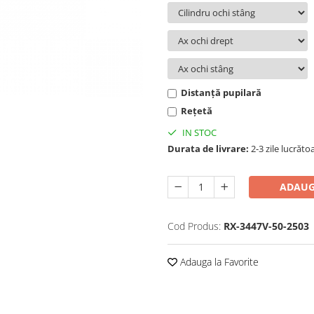
Distanță pupilară
Rețetă
IN STOC
Durata de livrare:
2-3 zile lucrăto
ADAUG
Cod Produs:
RX-3447V-50-2503
Adauga la Favorite