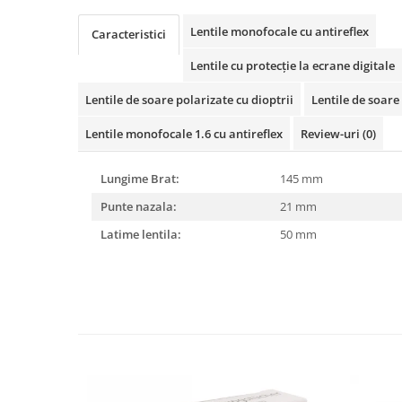
Cartier
Vogue
Armani Exchange
Miu Miu
Benetton
Lentile monofocale cu antireflex
Caracteristici
BRANDURI POPULARE
Bergman Sun
Lentile cu protecție la ecrane digitale
Aria
Christie's
Armani Exchange
Mango Sun
Lentile de soare polarizate cu dioptrii
Lentile de soare 
Baltica
Orange
Lentile monofocale 1.6 cu antireflex
Review-uri
(0)
Benetton
Polar
Bergman
Tonny Sun
Lungime Brat:
145 mm
Carrera
TRATAMENT LENTILA
Punte nazala:
21 mm
Chili & Co
Culoare uniforma
Latime lentila:
50 mm
Christie's
Oglinda
Diesse
Polarizat
Hackett
Degrade
Karen Millen
Luca
Mango
Nordik
Orange