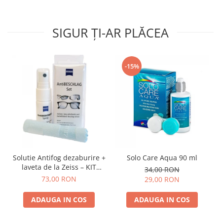
SIGUR ȚI-AR PLĂCEA
-15%
Solutie Antifog dezaburire +
Solo Care Aqua 90 ml
laveta de la Zeiss – KIT
34,00 RON
COMPLET
73,00 RON
29,00 RON
ADAUGA IN COS
ADAUGA IN COS