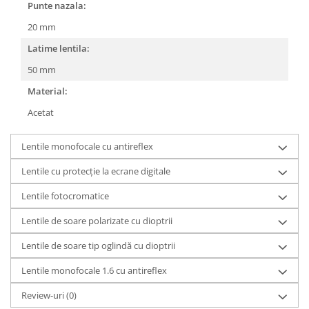
Punte nazala:
People
20 mm
Polar
Latime lentila:
Pull & Bear
50 mm
Tommy Hilfiger
Tonny
Material:
Vogue
Acetat
Lentile monofocale cu antireflex
Lentile cu protecție la ecrane digitale
Lentile fotocromatice
Lentile de soare polarizate cu dioptrii
Lentile de soare tip oglindă cu dioptrii
Lentile monofocale 1.6 cu antireflex
Review-uri
(0)