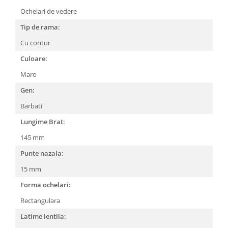
Ochelari de vedere
People
Polar
Tip de rama:
Pull & Bear
Cu contur
Tommy Hilfiger
Culoare:
Tonny
Maro
Vogue
Gen:
Barbati
Lungime Brat:
145 mm
Punte nazala:
15 mm
Forma ochelari:
Rectangulara
Latime lentila: