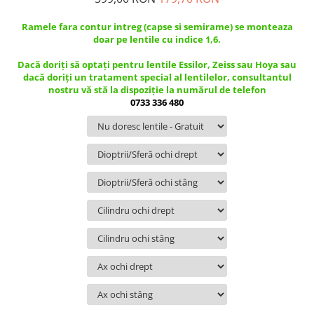
Guess
Jimmy Choo
People
Hugo Boss
Maui Jim
Ramele fara contur intreg (capse si semirame) se monteaza
Persol
doar pe lentile cu indice 1,6.
Jimmy Choo
Michael Kors
Polar
Michael Kors
Mont Blanc
Dacă doriți să optați pentru lentile Essilor, Zeiss sau Hoya sau
dacă doriți un tratament special al lentilelor, consultantul
Mont Blanc
Oakley
Pull&Bear
nostru vă stă la dispoziție la numărul de telefon
Oakley
Persol
Ray Ban
0733 336 480
Persol
Ray-Ban
Saint Laurent
Ralph
Silhouette
Scotch&Soda
Ray-Ban
Saint Laurent
Silhouette
Scotch & Soda
Swarovski
Swarovski
Silhouette
Ted Baker
Ted Baker
Tom Ford
Ted Baker
Tom Ford
Versace
Tom Ford
Versace
Vogue
Tommy Hilfiger
Saint Laurent
Prada
Tonny
Swarovski
Miu Miu
Versace
Prada
BRANDURI POPULARE