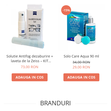
-15%
Solutie Antifog dezaburire +
Solo Care Aqua 90 ml
laveta de la Zeiss – KIT
34,00 RON
COMPLET
73,00 RON
29,00 RON
ADAUGA IN COS
ADAUGA IN COS
BRANDURI