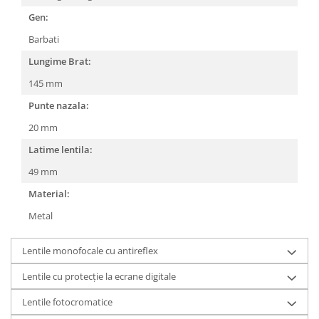
Gen:
People
Polar
Barbati
Pull & Bear
Lungime Brat:
Tommy Hilfiger
145 mm
Tonny
Punte nazala:
Vogue
20 mm
Latime lentila:
49 mm
Material:
Metal
Lentile monofocale cu antireflex
Lentile cu protecție la ecrane digitale
Lentile fotocromatice