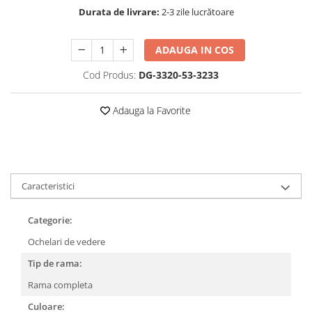
Cartier
Vogue
Armani Exchange
Durata de livrare:
2-3 zile lucrătoare
Miu Miu
Benetton
BRANDURI POPULARE
Bergman Sun
ADAUGA IN COS
Aria
Christie's
Cod Produs:
DG-3320-53-3233
Armani Exchange
Mango Sun
Baltica
Orange
Adauga la Favorite
Benetton
Polar
Bergman
Tonny Sun
Carrera
TRATAMENT LENTILA
Chili & Co
Culoare uniforma
Christie's
Caracteristici
Oglinda
Diesse
Polarizat
Categorie:
Hackett
Degrade
Karen Millen
Ochelari de vedere
Luca
Tip de rama:
Mango
Rama completa
Nordik
Culoare:
Orange