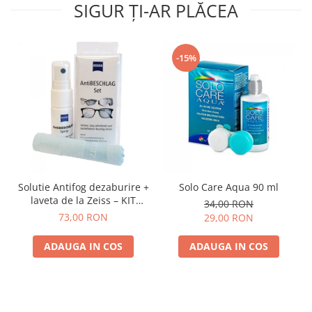
SIGUR ȚI-AR PLĂCEA
-15%
Solutie Antifog dezaburire +
Solo Care Aqua 90 ml
laveta de la Zeiss – KIT
34,00 RON
COMPLET
73,00 RON
29,00 RON
ADAUGA IN COS
ADAUGA IN COS