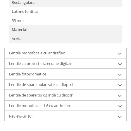
Rectangulara
People
Latime lentila:
Polar
55 mm
Pull & Bear
Material:
Tommy Hilfiger
Tonny
Acetat
Vogue
Lentile monofocale cu antireflex
Lentile cu protecție la ecrane digitale
Lentile fotocromatice
Lentile de soare polarizate cu dioptrii
Lentile de soare tip oglindă cu dioptrii
Lentile monofocale 1.6 cu antireflex
Review-uri
(0)