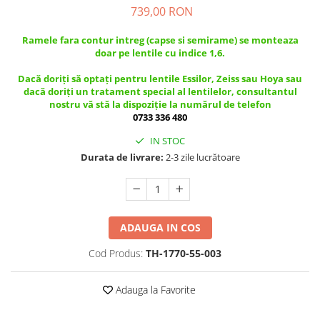
Guess
Jimmy Choo
739,00 RON
People
Hugo Boss
Maui Jim
Persol
Ramele fara contur intreg (capse si semirame) se monteaza
Jimmy Choo
Michael Kors
doar pe lentile cu indice 1,6.
Polar
Michael Kors
Mont Blanc
Dacă doriți să optați pentru lentile Essilor, Zeiss sau Hoya sau
Mont Blanc
Oakley
Pull&Bear
dacă doriți un tratament special al lentilelor, consultantul
Oakley
Persol
Ray Ban
nostru vă stă la dispoziție la numărul de telefon
Persol
Ray-Ban
0733 336 480
Saint Laurent
Ralph
Silhouette
IN STOC
Scotch&Soda
Ray-Ban
Saint Laurent
Durata de livrare:
2-3 zile lucrătoare
Silhouette
Scotch & Soda
Swarovski
Swarovski
Silhouette
Ted Baker
Ted Baker
Tom Ford
Ted Baker
ADAUGA IN COS
Tom Ford
Versace
Tom Ford
Versace
Vogue
Cod Produs:
TH-1770-55-003
Tommy Hilfiger
Saint Laurent
Prada
Tonny
Swarovski
Miu Miu
Adauga la Favorite
Versace
Prada
BRANDURI POPULARE