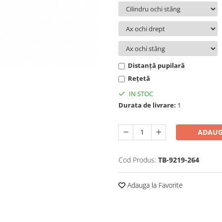
Distanță pupilară
Rețetă
IN STOC
Durata de livrare:
1
ADAUG
Cod Produs:
TB-9219-264
Adauga la Favorite