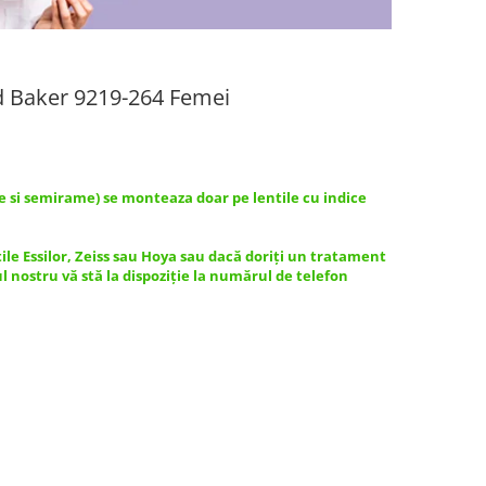
d Baker 9219-264 Femei
e si semirame) se monteaza doar pe lentile cu indice
tile Essilor, Zeiss sau Hoya sau dacă doriți un tratament
ul nostru vă stă la dispoziție la numărul de telefon