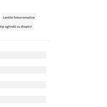
Lentile fotocromatice
tip oglindă cu dioptrii
u