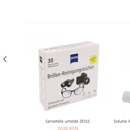
People
Polar
Pull & Bear
Tommy Hilfiger
Tonny
Vogue
Servetele umede ZEISS
Solutie 
32,00 RON