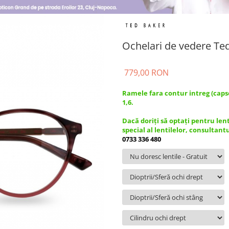
Ochelari de vedere Te
779,00 RON
Ramele fara contur intreg (caps
1,6.
Dacă doriți să optați pentru len
special al lentilelor, consultant
0733 336 480