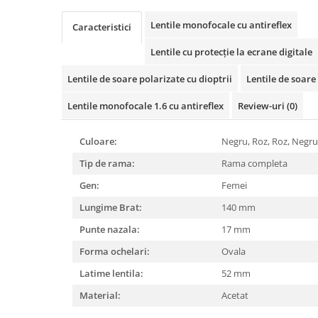
Cartier
Vogue
Armani Exchange
Miu Miu
Benetton
Lentile monofocale cu antireflex
Caracteristici
BRANDURI POPULARE
Bergman Sun
Lentile cu protecție la ecrane digitale
Aria
Christie's
Armani Exchange
Mango Sun
Lentile de soare polarizate cu dioptrii
Lentile de soare 
Baltica
Orange
Lentile monofocale 1.6 cu antireflex
Review-uri
(0)
Benetton
Polar
Bergman
Tonny Sun
Culoare:
Negru, Roz,
Roz,
Negr
Carrera
TRATAMENT LENTILA
Tip de rama:
Rama completa
Chili & Co
Culoare uniforma
Gen:
Femei
Christie's
Oglinda
Diesse
Lungime Brat:
140 mm
Polarizat
Hackett
Degrade
Punte nazala:
17 mm
Karen Millen
Forma ochelari:
Ovala
Luca
Latime lentila:
52 mm
Mango
Material:
Acetat
Nordik
Orange