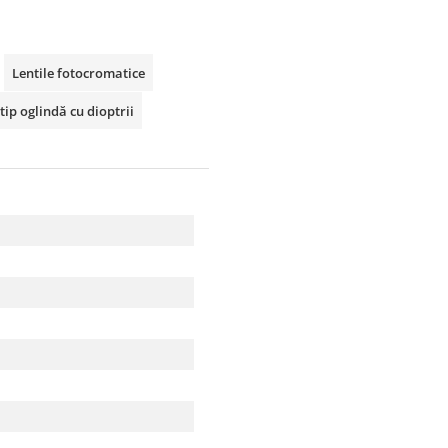
Lentile fotocromatice
tip oglindă cu dioptrii