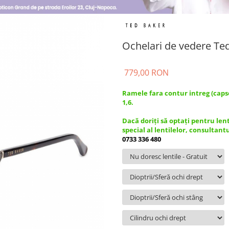
Ochelari de vedere Te
779,00 RON
Ramele fara contur intreg (caps
1,6.
Dacă doriți să optați pentru len
special al lentilelor, consultant
0733 336 480