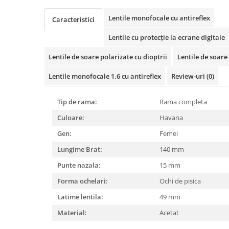
Cartier
Vogue
Armani Exchange
Miu Miu
Benetton
Lentile monofocale cu antireflex
Caracteristici
BRANDURI POPULARE
Bergman Sun
Lentile cu protecție la ecrane digitale
Aria
Christie's
Armani Exchange
Mango Sun
Lentile de soare polarizate cu dioptrii
Lentile de soare 
Baltica
Orange
Lentile monofocale 1.6 cu antireflex
Review-uri
(0)
Benetton
Polar
Bergman
Tonny Sun
Tip de rama:
Rama completa
Carrera
TRATAMENT LENTILA
Culoare:
Havana
Chili & Co
Culoare uniforma
Gen:
Femei
Christie's
Oglinda
Diesse
Lungime Brat:
140 mm
Polarizat
Hackett
Degrade
Punte nazala:
15 mm
Karen Millen
Forma ochelari:
Ochi de pisica
Luca
Latime lentila:
49 mm
Mango
Material:
Acetat
Nordik
Orange