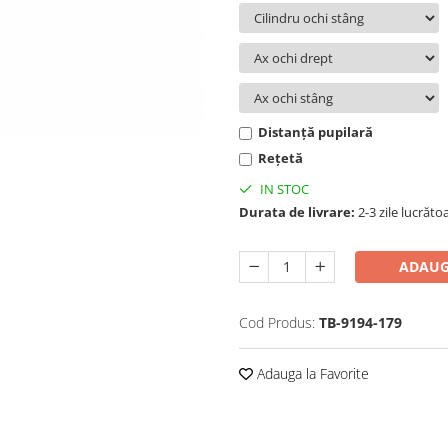
Distanță pupilară
Rețetă
IN STOC
Durata de livrare:
2-3 zile lucrăto
ADAUG
Cod Produs:
TB-9194-179
Adauga la Favorite