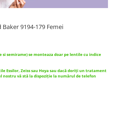
d Baker 9194-179 Femei
e si semirame) se monteaza doar pe lentile cu indice
tile Essilor, Zeiss sau Hoya sau dacă doriți un tratament
ul nostru vă stă la dispoziție la numărul de telefon