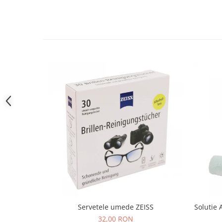
People
Polar
Pull & Bear
Tommy Hilfiger
Tonny
Vogue
Servetele umede ZEISS
Solutie 
32,00 RON