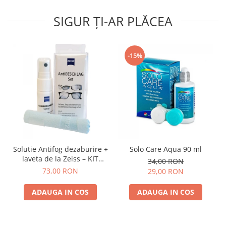
SIGUR ȚI-AR PLĂCEA
-15%
Solutie Antifog dezaburire +
Solo Care Aqua 90 ml
laveta de la Zeiss – KIT
34,00 RON
COMPLET
73,00 RON
29,00 RON
ADAUGA IN COS
ADAUGA IN COS