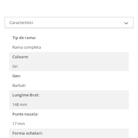
Cartier
Vogue
Armani Exchange
Miu Miu
Benetton
BRANDURI POPULARE
Bergman Sun
Caracteristici
Aria
Christie's
Armani Exchange
Mango Sun
Tip de rama:
Baltica
Orange
Rama completa
Benetton
Polar
Culoare:
Bergman
Tonny Sun
Carrera
TRATAMENT LENTILA
Gri
Chili & Co
Culoare uniforma
Gen:
Christie's
Oglinda
Barbati
Diesse
Polarizat
Lungime Brat:
Hackett
Degrade
148 mm
Karen Millen
Luca
Punte nazala:
Mango
17 mm
Nordik
Forma ochelari:
Orange