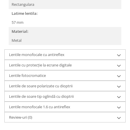
Rectangulara
People
Latime lentila:
Polar
Pull & Bear
57 mm
Tommy Hilfiger
Material:
Tonny
Metal
Vogue
Lentile monofocale cu antireflex
Lentile cu protecție la ecrane digitale
Lentile fotocromatice
Lentile de soare polarizate cu dioptrii
Lentile de soare tip oglindă cu dioptrii
Lentile monofocale 1.6 cu antireflex
Review-uri
(0)