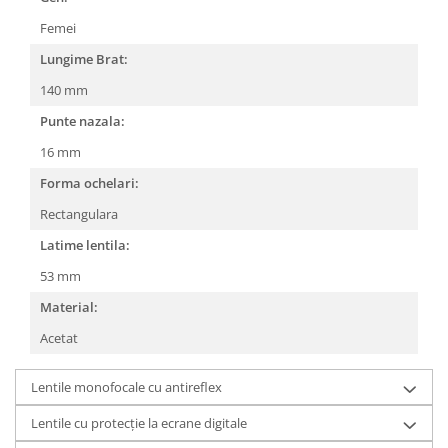
People
Femei
Polar
Lungime Brat:
Pull & Bear
140 mm
Tommy Hilfiger
Punte nazala:
Tonny
16 mm
Vogue
Forma ochelari:
Rectangulara
Latime lentila:
53 mm
Material:
Acetat
Lentile monofocale cu antireflex
Lentile cu protecție la ecrane digitale