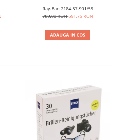
Ray-Ban 2184-57-901/58
Prada
N
789,00 RON
591,75 RON
1.1
ADAUGA IN COS