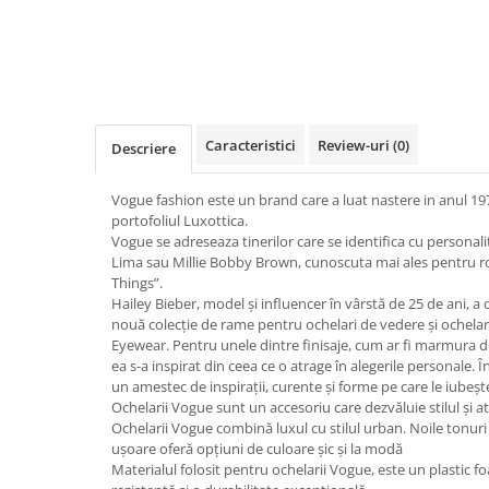
Guess
Jimmy Choo
People
Hugo Boss
Maui Jim
Persol
Jimmy Choo
Michael Kors
Polar
Michael Kors
Mont Blanc
Mont Blanc
Oakley
Pull&Bear
Caracteristici
Review-uri
(0)
Oakley
Persol
Descriere
Ray Ban
Persol
Ray-Ban
Saint Laurent
Vogue fashion este un brand care a luat nastere in anul 1973
Ralph
Silhouette
portofoliul Luxottica.
Scotch&Soda
Ray-Ban
Saint Laurent
Vogue se adreseaza tinerilor care se identifica cu personal
Silhouette
Scotch & Soda
Swarovski
Lima sau Millie Bobby Brown, cunoscuta mai ales pentru rol
Things”.
Swarovski
Silhouette
Ted Baker
Hailey Bieber, model și influencer în vârstă de 25 de ani, a 
Ted Baker
Tom Ford
Ted Baker
nouă colecție de rame pentru ochelari de vedere și ochelar
Eyewear. Pentru unele dintre finisaje, cum ar fi marmura d
Tom Ford
Versace
Tom Ford
ea s-a inspirat din ceea ce o atrage în alegerile personale. În
Versace
Vogue
un amestec de inspirații, curente și forme pe care le iubește
Tommy Hilfiger
Saint Laurent
Prada
Ochelarii Vogue sunt un accesoriu care dezvăluie stilul și a
Tonny
Ochelarii Vogue combină luxul cu stilul urban. Noile tonuri d
Swarovski
Miu Miu
ușoare oferă opțiuni de culoare șic și la modă
Versace
Prada
BRANDURI POPULARE
Materialul folosit pentru ochelarii Vogue, este un plastic fo