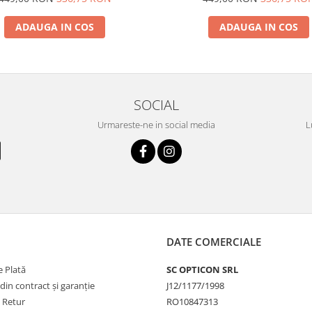
ADAUGA IN COS
ADAUGA IN COS
SOCIAL
Urmareste-ne in social media
L
DATE COMERCIALE
 Plată
SC OPTICON SRL
din contract și garanție
J12/1177/1998
e Retur
RO10847313