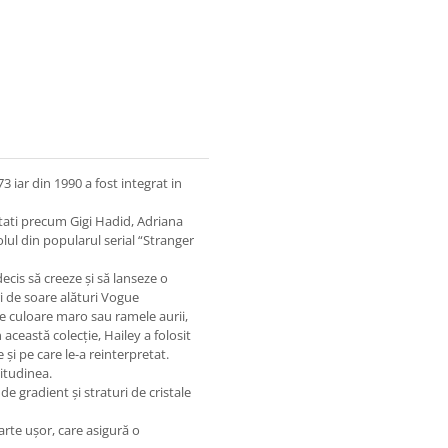
 iar din 1990 a fost integrat in
itati precum Gigi Hadid, Adriana
ul din popularul serial “Stranger
decis să creeze și să lanseze o
i de soare alături Vogue
e culoare maro sau ramele aurii,
 această colecție, Hailey a folosit
 și pe care le-a reinterpretat.
titudinea.
e gradient și straturi de cristale
arte ușor, care asigură o