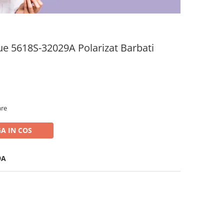
ue 5618S-32029A Polarizat Barbati
are
A IN COS
9A