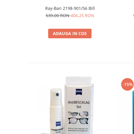
People
Ray-Ban 2198-901/56 Bill
Polar
539,00 RON
404,25 RON
Pull & Bear
Tommy Hilfiger
ADAUGA IN COS
Tonny
Vogue
-15%