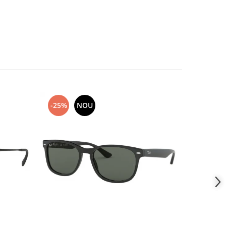
-25%
NOU
-20%