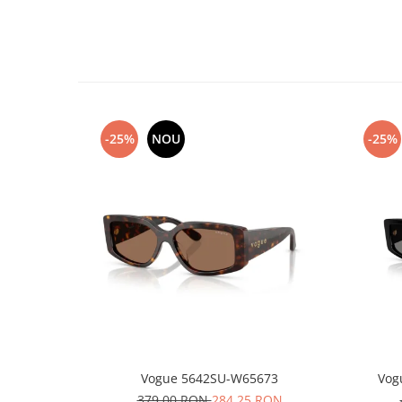
-25%
NOU
-25%
Vogue 5642SU-W65673
Vog
379,00 RON
284,25 RON