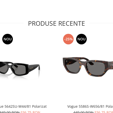
PRODUSE RECENTE
NOU
-25%
NOU
ue 5642SU-W44/81 Polarizat
Vogue 5586S-W656/81 Pol
449,00 RON
336,75 RON
449,00 RON
336,75 RO