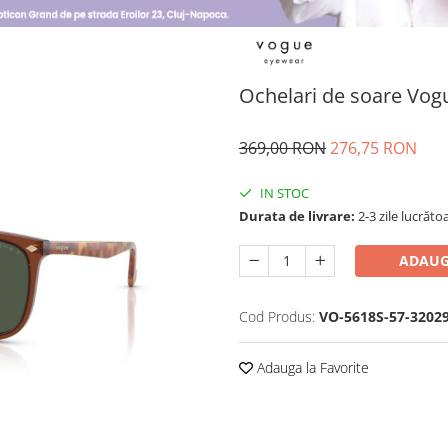
Ochelari de soare Vog
369,00 RON
276,75 RON
IN STOC
Durata de livrare:
2-3 zile lucrăto
ADAUG
Cod Produs:
VO-5618S-57-3202
Adauga la Favorite