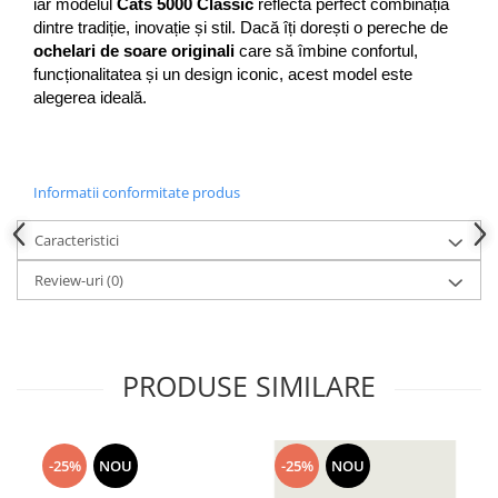
iar modelul 
Cats 5000 Classic
 reflectă perfect combinația 
People
dintre tradiție, inovație și stil. Dacă îți dorești o pereche de 
ochelari de soare originali
 care să îmbine confortul, 
Polar
funcționalitatea și un design iconic, acest model este 
Pull & Bear
alegerea ideală.
Tommy Hilfiger
Tonny
Vogue
Informatii conformitate produs
Caracteristici
Review-uri
(0)
PRODUSE SIMILARE
-25%
NOU
-25%
NOU