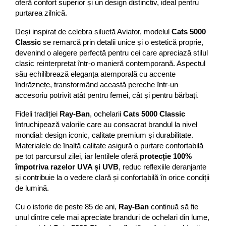
Cartier
Vogue
Armani Exchange
oferă confort superior și un design distinctiv, ideal pentru 
Miu Miu
purtarea zilnică.
Benetton
BRANDURI POPULARE
Bergman Sun
Deși inspirat de celebra siluetă Aviator, modelul 
Cats 5000 
Aria
Christie's
Classic
 se remarcă prin detalii unice și o estetică proprie, 
devenind o alegere perfectă pentru cei care apreciază stilul 
Armani Exchange
Mango Sun
clasic reinterpretat într-o manieră contemporană. Aspectul 
Baltica
Orange
său echilibrează eleganța atemporală cu accente 
Benetton
Polar
îndrăznețe, transformând această pereche într-un 
Bergman
Tonny Sun
accesoriu potrivit atât pentru femei, cât și pentru bărbați.
Carrera
TRATAMENT LENTILA
Fideli tradiției 
Ray-Ban
, ochelarii 
Cats 5000 Classic
Chili & Co
Culoare uniforma
întruchipează valorile care au consacrat brandul la nivel 
Christie's
mondial: design iconic, calitate premium și durabilitate. 
Oglinda
Materialele de înaltă calitate asigură o purtare confortabilă 
Diesse
Polarizat
pe tot parcursul zilei, iar lentilele oferă 
protecție 100% 
Hackett
Degrade
împotriva razelor UVA și UVB
, reduc reflexiile deranjante 
Karen Millen
și contribuie la o vedere clară și confortabilă în orice condiții 
Luca
de lumină.
Mango
Cu o istorie de peste 85 de ani, 
Ray-Ban
 continuă să fie 
Nordik
unul dintre cele mai apreciate branduri de ochelari din lume, 
Orange