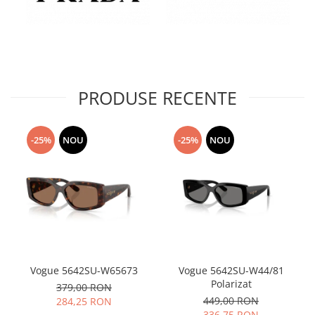
PRODUSE RECENTE
-25%
NOU
-25%
NOU
Vogue 5642SU-W65673
Vogue 5642SU-W44/81
Polarizat
379,00 RON
449,00 RON
284,25 RON
336,75 RON