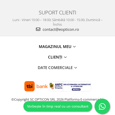
SUPORT CLIENTI
Luni - Vineri 10:00 – 18:00; Sâmbătă 10:00 - 15:00, Duminică –
Închis
contact@eopticon.ro
MAGAZINUL MEU
CLIENȚI
DATE COMERCIALE
©Copyright SC OPTICON SRL 2026
Platforma E-commerce by
Gomag
Vorbește în timp real cu un consultant